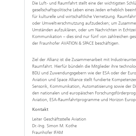
Die Luft- und Raumfahrt stellt eine der wichtigsten Schlü
gesellschaftspolitische Leben eines Jeden erheblich beei
für kulturelle und wirtschaftliche Vernetzung. Raumf
oder Umweltverschmutzung aufzudecken; um Zusammenh
Umständen aufzuklären, oder um Nachrichten in Echtzeit
Kommunikation – dies sind nur fünf von zahlreichen gese
der Fraunhofer AVATION & SPACE beschäftigen.
Ziel der Allianz ist die Zusammenarbeit mit Industrieun
Raumfahrt. Hierfür bündeln die Mitglieder ihre techn
BDLI und Zuwendungsgebern wie der ESA oder der Europ
Aviation und Space Alliance stellt fundierte Kompetenze
Sensorik, Kommunikation, Automatisierung sowie der Dig
den nationalen und europäischen Forschungsförderprog
Aviation, ESA-Raumfahrtprogramme und Horizon Europ
Kontakt
Leiter Geschäftsstelle Aviation
Dr.-Ing. Simon M. Koth
Fraunhofer IFAM