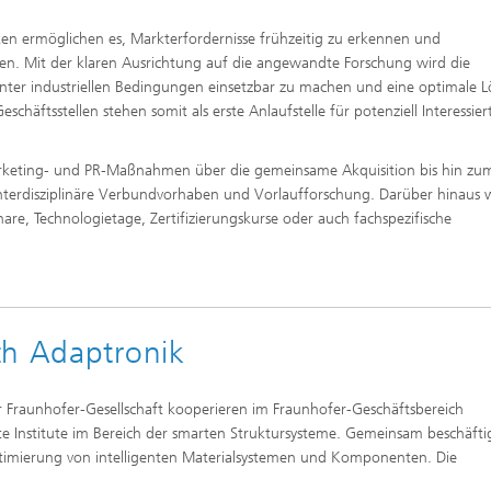
en ermöglichen es, Markterfordernisse frühzeitig zu erkennen und
. Mit der klaren Ausrichtung auf die angewandte Forschung wird die
nter industriellen Bedingungen einsetzbar zu machen und eine optimale 
schäftsstellen stehen somit als erste Anlaufstelle für potenziell Interessier
Marketing- und PR-Maßnahmen über die gemeinsame Akquisition bis hin zu
terdisziplinäre Verbundvorhaben und Vorlaufforschung. Darüber hinaus
e, Technologietage, Zertifizierungskurse oder auch fachspezifische
ch Adaptronik
Fraunhofer-Gesellschaft kooperieren im Fraunhofer-Geschäftsbereich
 Institute im Bereich der smarten Struktursysteme. Gemeinsam beschäfti
timierung von intelligenten Materialsystemen und Komponenten. Die