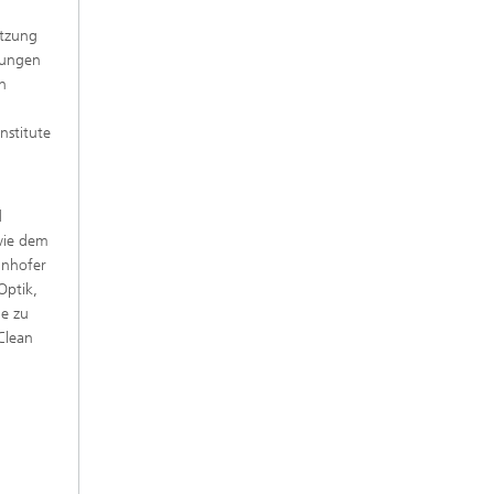
etzung
zungen
n
nstitute
d
wie dem
unhofer
Optik,
ge zu
Clean