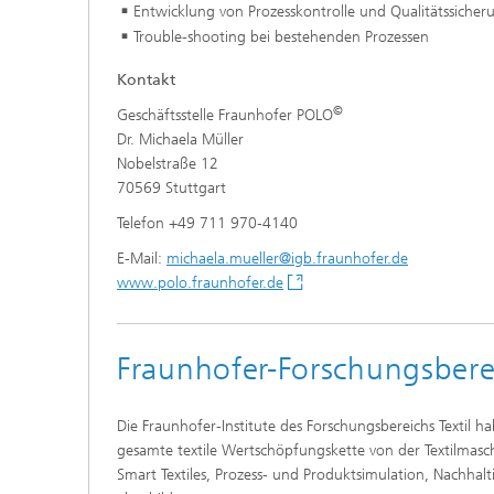
Entwicklung von Prozesskontrolle und Qualitätssicher
Trouble-shooting bei bestehenden Prozessen
Kontakt
©
Geschäftsstelle Fraunhofer POLO
Dr. Michaela Müller
Nobelstraße 12
70569 Stuttgart
Telefon +49 711 970-4140
E-Mail:
michaela.mueller@igb.fraunhofer.de
www.polo.fraunhofer.de
Fraunhofer-Forschungsberei
Die Fraunhofer-Institute des Forschungsbereichs Texti
gesamte textile Wertschöpfungskette von der Textilmaschi
Smart Textiles, Prozess- und Produktsimulation, Nachha