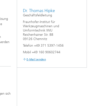
Dr. Thomas Hipke
Geschäftsfeldleitung
Lösung
Fraunhofer-Institut für
te
Werkzeugmaschinen und
Umformtechnik IWU
Reichenhainer Str. 88
m
09126 Chemnitz
 werden
Telefon +49 371 5397-1456
Mobil +49 160 90602744
E-Mail senden
gen sich