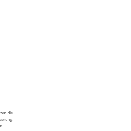
zen die
sierung,
en