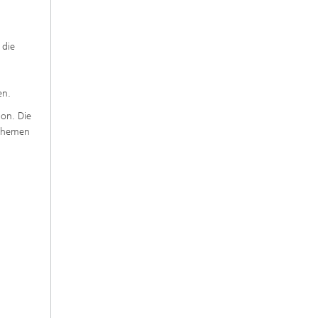
 die
en.
ion. Die
 Themen