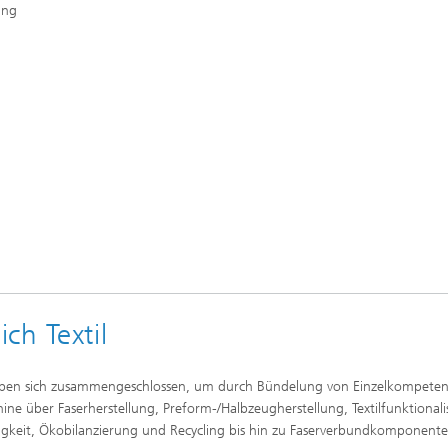
ung
ch Textil
l haben sich zusammengeschlossen, um durch Bündelung von Einzelkompeten
ne über Faserherstellung, Preform-/Halbzeugherstellung, Textilfunktionali
ltigkeit, Ökobilanzierung und Recycling bis hin zu Faserverbundkomponent