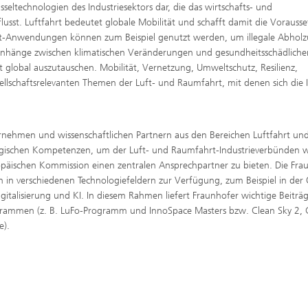
sseltechnologien des Industriesektors dar, die das wirtschafts- und
nflusst. Luftfahrt bedeutet globale Mobilität und schafft damit die Vorauss
ahrt-Anwendungen können zum Beispiel genutzt werden, um illegale Abhol
änge zwischen klimatischen Veränderungen und gesundheitsschädliche
 global auszutauschen. Mobilität, Vernetzung, Umweltschutz, Resilienz,
llschaftsrelevanten Themen der Luft- und Raumfahrt, mit denen sich die I
ternehmen und wissenschaftlichen Partnern aus den Bereichen Luftfahrt un
ologischen Kompetenzen, um der Luft- und Raumfahrt-Industrieverbünden 
äischen Kommission einen zentralen Ansprechpartner zu bieten. Die Fra
n in verschiedenen Technologiefeldern zur Verfügung, zum Beispiel in der 
italisierung und KI. In diesem Rahmen liefert Fraunhofer wichtige Beiträ
rammen (z. B. LuFo-Programm und InnoSpace Masters bzw. Clean Sky 2, 
e).
e